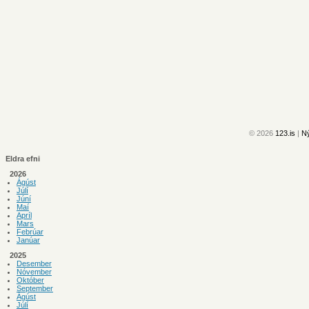
© 2026
123.is
|
Ný
Eldra efni
2026
Ágúst
Júlí
Júní
Maí
Apríl
Mars
Febrúar
Janúar
2025
Desember
Nóvember
Október
September
Ágúst
Júlí