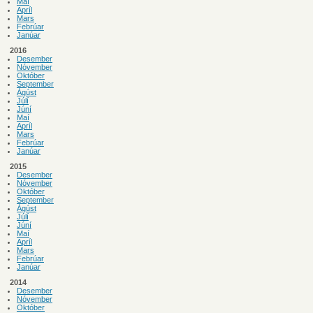
Maí
Apríl
Mars
Febrúar
Janúar
2016
Desember
Nóvember
Október
September
Ágúst
Júlí
Júní
Maí
Apríl
Mars
Febrúar
Janúar
2015
Desember
Nóvember
Október
September
Ágúst
Júlí
Júní
Maí
Apríl
Mars
Febrúar
Janúar
2014
Desember
Nóvember
Október