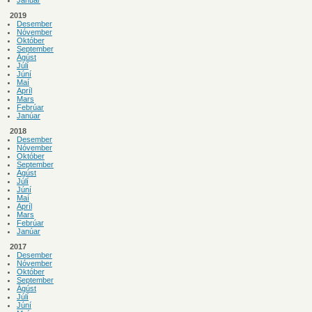
Janúar
2019
Desember
Nóvember
Október
September
Ágúst
Júlí
Júní
Maí
Apríl
Mars
Febrúar
Janúar
2018
Desember
Nóvember
Október
September
Ágúst
Júlí
Júní
Maí
Apríl
Mars
Febrúar
Janúar
2017
Desember
Nóvember
Október
September
Ágúst
Júlí
Júní