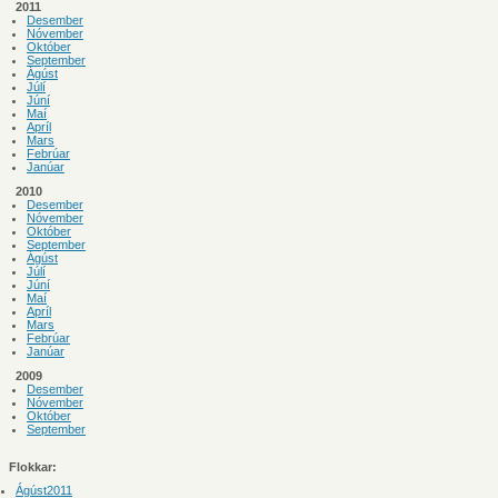
2011
Desember
Nóvember
Október
September
Ágúst
Júlí
Júní
Maí
Apríl
Mars
Febrúar
Janúar
2010
Desember
Nóvember
Október
September
Ágúst
Júlí
Júní
Maí
Apríl
Mars
Febrúar
Janúar
2009
Desember
Nóvember
Október
September
Flokkar:
Ágúst2011