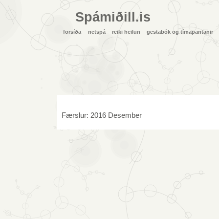
Spámiðill.is
forsíða
netspá
reiki heilun
gestabók og tímapantanir
Færslur: 2016 Desember