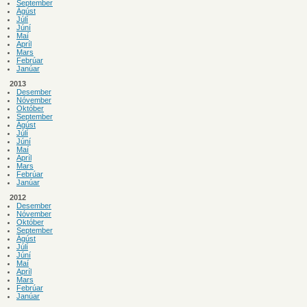
September
Ágúst
Júlí
Júní
Maí
Apríl
Mars
Febrúar
Janúar
2013
Desember
Nóvember
Október
September
Ágúst
Júlí
Júní
Maí
Apríl
Mars
Febrúar
Janúar
2012
Desember
Nóvember
Október
September
Ágúst
Júlí
Júní
Maí
Apríl
Mars
Febrúar
Janúar