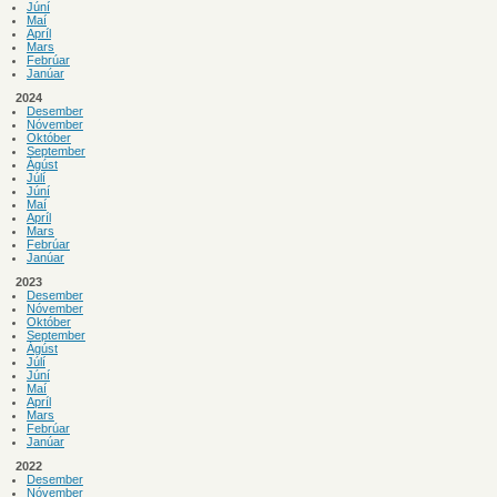
Júní
Maí
Apríl
Mars
Febrúar
Janúar
2024
Desember
Nóvember
Október
September
Ágúst
Júlí
Júní
Maí
Apríl
Mars
Febrúar
Janúar
2023
Desember
Nóvember
Október
September
Ágúst
Júlí
Júní
Maí
Apríl
Mars
Febrúar
Janúar
2022
Desember
Nóvember