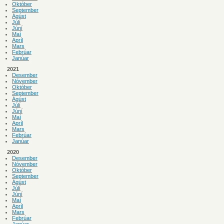
Október
September
Ágúst
Júlí
Júní
Maí
Apríl
Mars
Febrúar
Janúar
2021
Desember
Nóvember
Október
September
Ágúst
Júlí
Júní
Maí
Apríl
Mars
Febrúar
Janúar
2020
Desember
Nóvember
Október
September
Ágúst
Júlí
Júní
Maí
Apríl
Mars
Febrúar