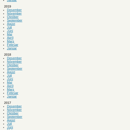
Janúar
2019
Desember
Nóvember
Október
September
Ágúst
Júlí
Júní
Maí
Apríl
Mars
Febrúar
Janúar
2018
Desember
Nóvember
Október
September
Ágúst
Júlí
Júní
Maí
Apríl
Mars
Febrúar
Janúar
2017
Desember
Nóvember
Október
September
Ágúst
Júlí
Júní