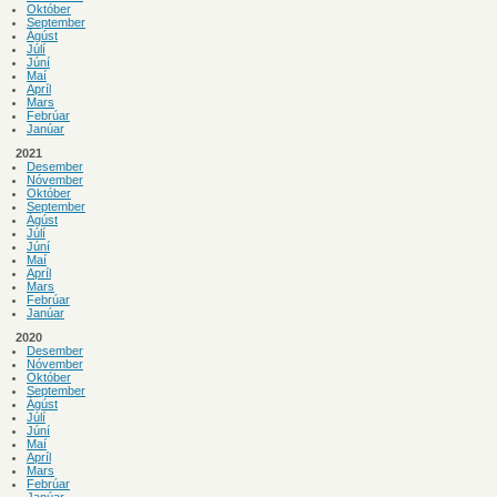
Október
September
Ágúst
Júlí
Júní
Maí
Apríl
Mars
Febrúar
Janúar
2021
Desember
Nóvember
Október
September
Ágúst
Júlí
Júní
Maí
Apríl
Mars
Febrúar
Janúar
2020
Desember
Nóvember
Október
September
Ágúst
Júlí
Júní
Maí
Apríl
Mars
Febrúar