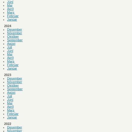
Júní
Maí
Apríl
Mars
Febrúar
Janúar
2024
Desember
Nóvember
Október
September
Ágúst
Júlí
Júní
Maí
Apríl
Mars
Febrúar
Janúar
2023
Desember
Nóvember
Október
September
Ágúst
Júlí
Júní
Maí
Apríl
Mars
Febrúar
Janúar
2022
Desember
Nóvember