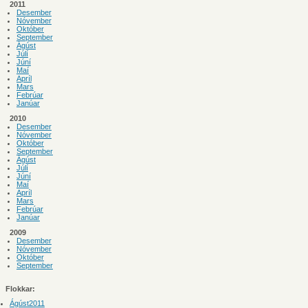
2011
Desember
Nóvember
Október
September
Ágúst
Júlí
Júní
Maí
Apríl
Mars
Febrúar
Janúar
2010
Desember
Nóvember
Október
September
Ágúst
Júlí
Júní
Maí
Apríl
Mars
Febrúar
Janúar
2009
Desember
Nóvember
Október
September
Flokkar:
Ágúst2011