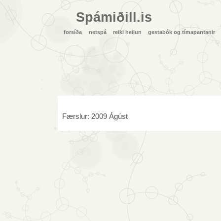
Spámiðill.is
forsíða
netspá
reiki heilun
gestabók og tímapantanir
Færslur: 2009 Ágúst