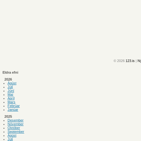
© 2026
123.is
|
Ný
Eldra efni
2026
Ágúst
Júlí
Júní
Maí
Apríl
Mars
Febrúar
Janúar
2025
Desember
Nóvember
Október
September
Ágúst
Júlí