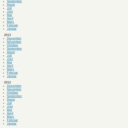
September
Ágúst
Júlí
Júní
Maí
Apríl
Mars
Febrúar
Janúar
2013
Desember
Nóvember
Október
September
Ágúst
Júlí
Júní
Maí
Apríl
Mars
Febrúar
Janúar
2012
Desember
Nóvember
Október
September
Ágúst
Júlí
Júní
Maí
Apríl
Mars
Febrúar
Janúar