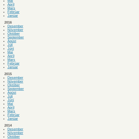
Maí
Apríl
Mars
Febrúar
Janúar
2016
Desember
Nóvember
Október
September
Ágúst
Júlí
Júní
Maí
Apríl
Mars
Febrúar
Janúar
2015
Desember
Nóvember
Október
September
Ágúst
Júlí
Júní
Maí
Apríl
Mars
Febrúar
Janúar
2014
Desember
Nóvember
Október